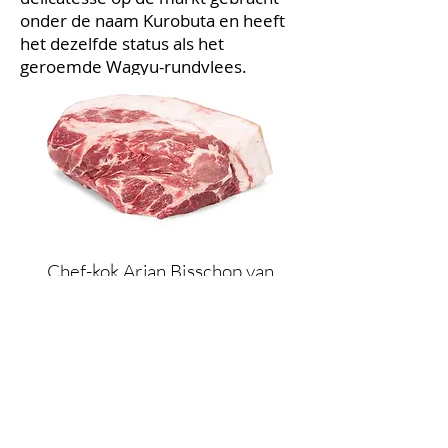
onder de naam Kurobuta en heeft
het dezelfde status als het
geroemde Wagyu-rundvlees.
Chef-kok Arjan Bisschop van
Michelinster-restaurant De
Heeren van Harinxma: “Duke of
Berkshire is echt een prachtig
stukje varkensvlees. Mooier
varkensvlees dan dit is er volgens
mij niet te krijgen in Nederland.”
(Video Nice to Meat, oktober 2017)