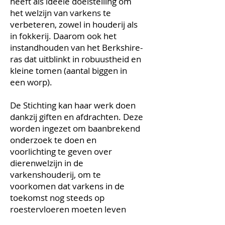
heeft als ideële doelstelling om
het welzijn van varkens te
verbeteren, zowel in houderij als
in fokkerij. Daarom ook het
instandhouden van het Berkshire-
ras dat uitblinkt in robuustheid en
kleine tomen (aantal biggen in
een worp).
De Stichting kan haar werk doen
dankzij giften en afdrachten. Deze
worden ingezet om baanbrekend
onderzoek te doen en
voorlichting te geven over
dierenwelzijn in de
varkenshouderij, om te
voorkomen dat varkens in de
toekomst nog steeds op
roestervloeren moeten leven
boven hun eigen naar ammoniak